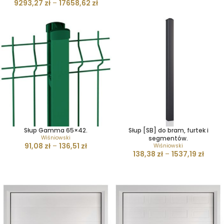
9293,27
zł
–
17658,62
zł
Słup Gamma 65×42.
Słup [SB] do bram, furtek i
Wiśniowski
segmentów.
91,08
zł
–
136,51
zł
Wiśniowski
138,38
zł
–
1537,19
zł