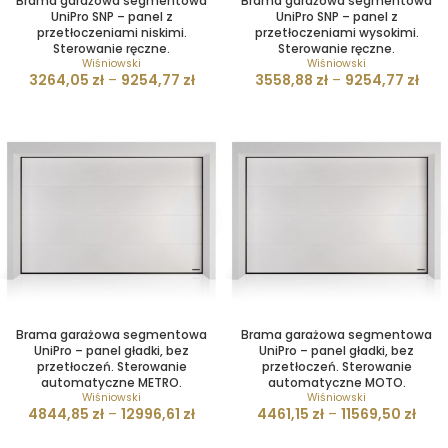
Brama garażowa segmentowa
Brama garażowa segmentowa
UniPro SNP – panel z
UniPro SNP – panel z
przetłoczeniami niskimi.
przetłoczeniami wysokimi.
Sterowanie ręczne.
Sterowanie ręczne.
Wiśniowski
Wiśniowski
3264,05
zł
–
9254,77
zł
3558,88
zł
–
9254,77
zł
Brama garażowa segmentowa
Brama garażowa segmentowa
UniPro – panel gładki, bez
UniPro – panel gładki, bez
przetłoczeń. Sterowanie
przetłoczeń. Sterowanie
automatyczne METRO.
automatyczne MOTO.
Wiśniowski
Wiśniowski
4844,85
zł
–
12996,61
zł
4461,15
zł
–
11569,50
zł