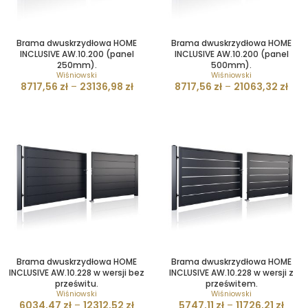
Brama dwuskrzydłowa HOME
Brama dwuskrzydłowa HOME
INCLUSIVE AW.10.200 (panel
INCLUSIVE AW.10.200 (panel
250mm).
500mm).
Wiśniowski
Wiśniowski
8717,56
zł
–
23136,98
zł
8717,56
zł
–
21063,32
zł
Brama dwuskrzydłowa HOME
Brama dwuskrzydłowa HOME
INCLUSIVE AW.10.228 w wersji bez
INCLUSIVE AW.10.228 w wersji z
prześwitu.
prześwitem.
Wiśniowski
Wiśniowski
6034,47
zł
–
12312,52
zł
5747,11
zł
–
11726,21
zł