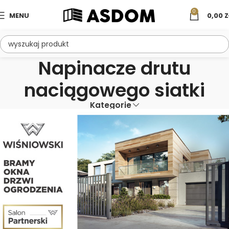
0
MENU
0,00
Z
Napinacze drutu
naciągowego siatki
Kategorie