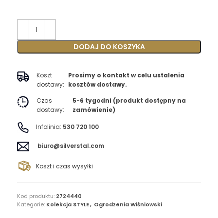
DODAJ DO KOSZYKA
Koszt
Prosimy o kontakt w celu ustalenia
dostawy:
kosztów dostawy.
Czas
5-6 tygodni (produkt dostępny na
dostawy:
zamówienie)
Infolinia:
530 720 100
biuro@silverstal.com
Koszt i czas wysyłki
Kod produktu:
2724440
Kategorie:
Kolekcja STYLE
,
Ogrodzenia Wiśniowski