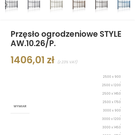
Przęsło ogrodzeniowe STYLE
AW.10.26/P.
1406,01
zł
(z 23% VAT)
2500 x 900
,
2500 x 1200
,
2500 x 1450
,
2500 x 1750
WYMIAR
,
3000 x 900
,
3000 x 1200
,
3000 x 1450
,