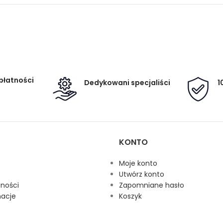
płatności
Dedykowani specjaliści
1
KONTO
Moje konto
Utwórz konto
tności
Zapomniane hasło
macje
Koszyk