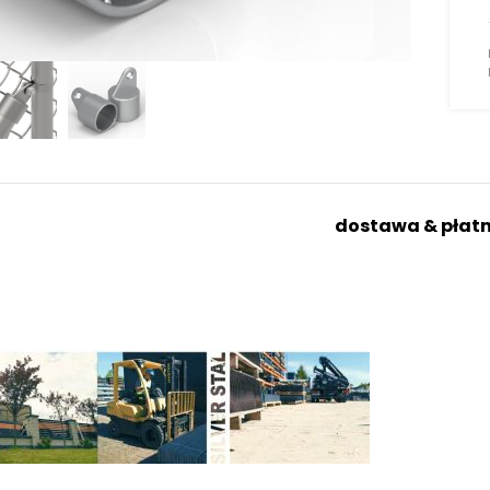
ij aby powiększyć
dostawa & płatn