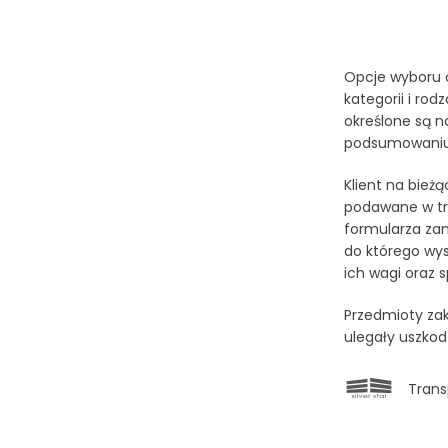
Opcje wyboru c
kategorii i ro
określone są n
podsumowaniu
Klient na bież
podawane w tra
formularza zam
do którego wys
ich wagi oraz 
Przedmioty zak
ulegały uszkod
Trans