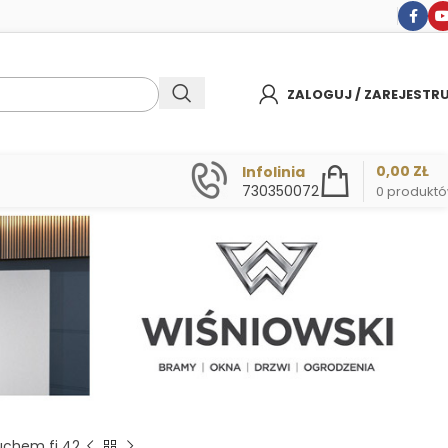
ZALOGUJ / ZAREJESTR
0,00
ZŁ
Infolinia
730350072
0
produkt
uchem fi 42