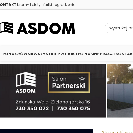
ONTAKT
bramy | płoty | furtki | ogrodzenia
TRONA GŁÓWNA
WSZYSTKIE PRODUKTY
O NAS
INSPRACJE
KONTAK
Strona główna