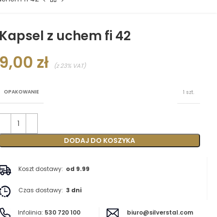
Kapsel z uchem fi 42
9,00
zł
(z 23% VAT)
OPAKOWANIE
1 szt.
DODAJ DO KOSZYKA
Koszt dostawy:
od 9.99
Czas dostawy:
3 dni
Infolinia:
530 720 100
biuro@silverstal.com