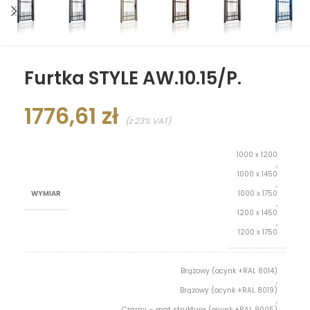
Furtka STYLE AW.10.15/P.
1776,61
zł
(z 23% VAT)
1000 x 1200
,
1000 x 1450
,
WYMIAR
1000 x 1750
,
1200 x 1450
,
1200 x 1750
Brązowy (ocynk +RAL 8014)
,
Brązowy (ocynk +RAL 8019)
,
Czarny – mat struktura (ocynk +RAL 9005)