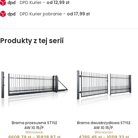
DPD Kurier -
od 12,99 zł
DPD Kurier pobranie -
od 17,99 zł
Produkty z tej serii
Brama przesuwna STYLE
Brama dwuskrzydłowa STYLE
AW.10.15/P.
AW.10.15/P.
Wiśniowski
Wiśniowski
6608,79
zł
–
15828,87
zł
4765,45
zł
–
10119,33
zł